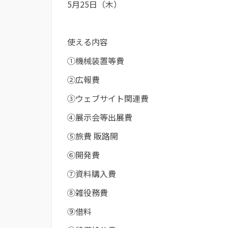
5月25日（木）
使える内容
①機械装置等費
②広報費
③ウェブサイト関連費
④展示会等出展費
⑤旅費 販路開
⑥開発費
⑦資料購入費
⑧雑役務費
⑨借料