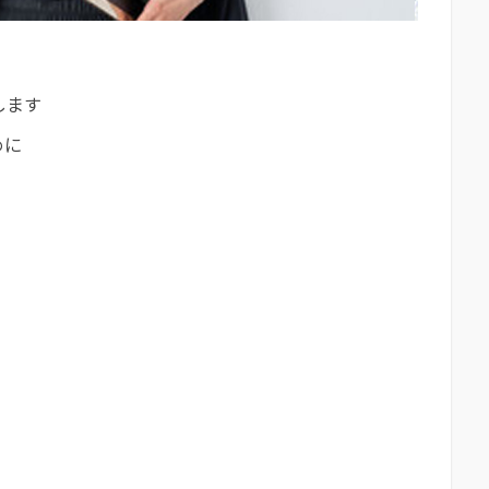
します
めに